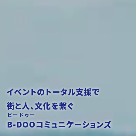
会社案内
企業理念
採用情報
会社概要
お問い合わせ
アクセス
プライバシーポリシー
サイトマップ
イベントのトータル支援で
058-213-0330
受付時間 9:00～17:00（平日）
街と人、文化を繋ぐ
ビードゥー
お問い合わせ
B-DOO
コミュニケーションズ